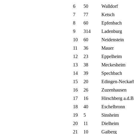
6
50
Walldorf
7
77
Ketsch
8
60
Epfenbach
9
314
Ladenburg
10
60
Neidenstein
11
36
Mauer
12
23
Eppelheim
13
38
Meckesheim
14
39
Spechbach
15
20
Edingen-Neckar
16
26
Zuzenhausen
17
16
Hirschberg a.d.B
18
40
Eschelbronn
19
5
Sinsheim
20
11
Dielheim
21
10
Gaiberg