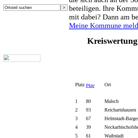
beteiligen. Ihre Kommu
mit dabei? Dann am be
Meine Kommune meld
Kreiswertung
Platz
Ort
Pkte
1
80
Malsch
2
93
Reichartshausen
3
67
Helmstadt-Barge
4
39
Neckarbischofsh
5
61
Waibstadt