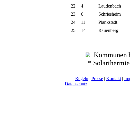
22
4
Laudenbach
23
6
Schriesheim
24
11
Plankstadt
25
14
Rauenberg
Kommunen be
* Solarthermi
Regeln
|
Presse
|
Kontakt
|
Im
Datenschutz