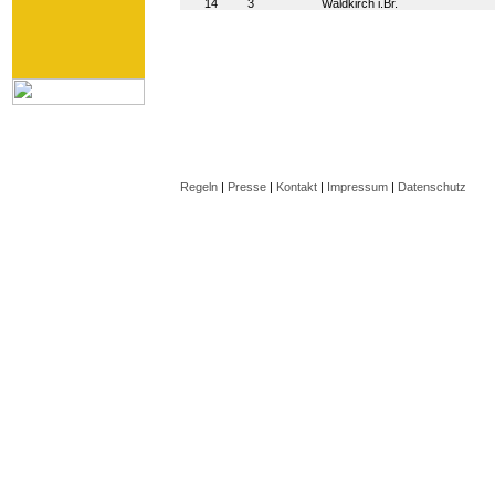
14
3
Waldkirch i.Br.
Regeln
|
Presse
|
Kontakt
|
Impressum
|
Datenschutz