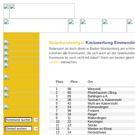
Solarbundesliga:
Kreiswertung Emmendi
Solarsport ist doch direkt in Baden-Württemberg am schöns
kommen alle Kommunen, die sich auch an der Solarbundesli
Kommune ist noch nicht mit dabei? Dann am besten gleich
melden
mitmachen.
Platz
Pkte
Ort
1
98
Weisweil
2
85
Rheinhausen i.Brsg.
3
89
Bahlingen a.K.
4
38
Sasbach a. Kaiserstuhl
5
42
Wyhl am Kaiserstuhl
6
54
Emmendingen
7
98
Freiamt
8
34
Riegel
9
11
Malterdingen
10
22
Kenzingen
11
12
Sexau
12
6
Winden im Elztal
13
14
Herbolzheim