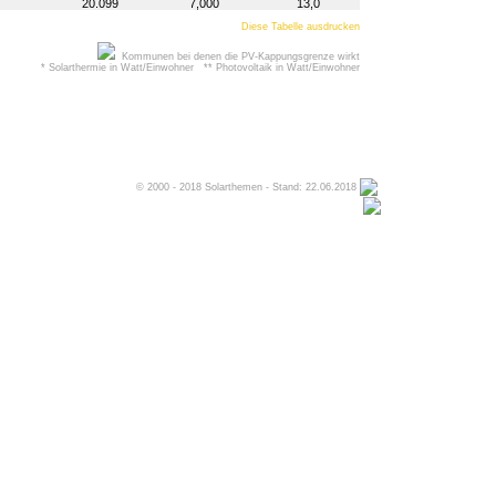
20.099
7,000
13,0
Diese Tabelle ausdrucken
Kommunen bei denen die PV-Kappungsgrenze wirkt
* Solarthermie in Watt/Einwohner ** Photovoltaik in Watt/Einwohner
© 2000 - 2018 Solarthemen - Stand: 22.06.2018